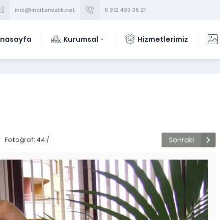
inci@incitemizlik.net
0 312 433 36 21
nasayfa
Kurumsal
Hizmetlerimiz
Sonraki
Fotoğraf: 44 /
84