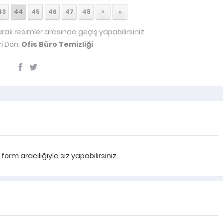
43
44
45
46
47
48
>
»
arak resimler arasında geçiş yapabilirsiniz.
i Dön:
Ofis Büro Temizliği
rm aracılığıyla siz yapabilirsiniz.