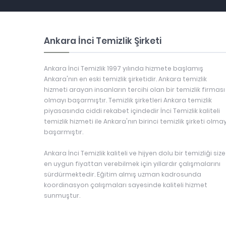
Ankara İnci Temizlik Şirketi
Ankara İnci Temizlik 1997 yılında hizmete başlamış
Ankara'nın en eski temizlik şirketidir. Ankara temizlik
hizmeti arayan insanların tercihi olan bir temizlik firması
olmayı başarmıştır. Temizlik şirketleri Ankara temizlik
piyasasında ciddi rekabet içindedir İnci Temizlik kaliteli
temizlik hizmeti ile Ankara'nın birinci temizlik şirketi olmay
başarmıştır.
Ankara İnci Temizlik kaliteli ve hijyen dolu bir temizliği size
en uygun fiyattan verebilmek için yıllardır çalışmalarını
sürdürmektedir. Eğitim almış uzman kadrosunda
koordinasyon çalışmaları sayesinde kaliteli hizmet
sunmuştur.