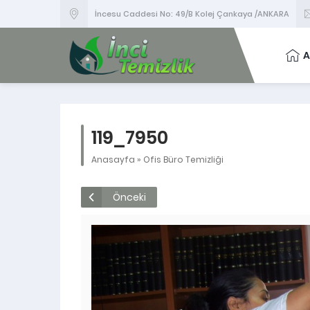
İncesu Caddesi No: 49/B Kolej Çankaya /ANKARA
A
119_7950
Anasayfa
»
Ofis Büro Temizliği
Önceki