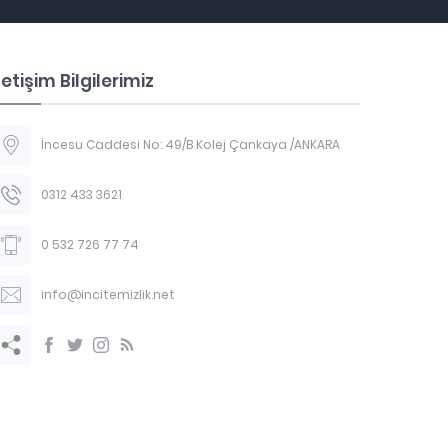
letişim Bilgilerimiz
İncesu Caddesi No: 49/B Kolej Çankaya /ANKARA
0312 433 3621
0 532 726 77 74
info@incitemizlik.net