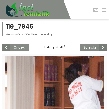
119_7945
Anasayfa
»
Ofis Büro Temizliği
Önceki
Sonraki
Fotoğraf: 41 /
84