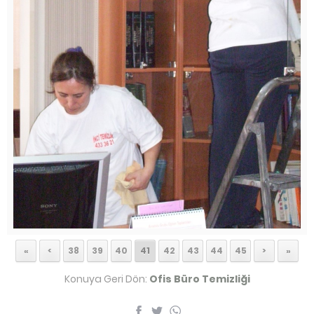
«
<
38
39
40
41
42
43
44
45
>
»
Konuya Geri Dön:
Ofis Büro Temizliği