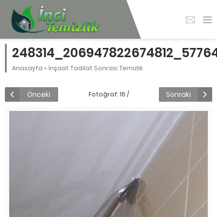
248314_206947822674812_5776
Anasayfa
»
İnşaat Tadilat Sonrası Temizlik
Önceki
Sonraki
Fotoğraf: 16 /
58