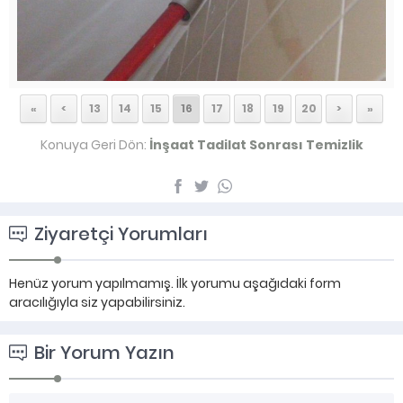
«
<
13
14
15
16
17
18
19
20
>
»
Konuya Geri Dön:
İnşaat Tadilat Sonrası Temizlik
Ziyaretçi Yorumları
Henüz yorum yapılmamış. İlk yorumu aşağıdaki form
aracılığıyla siz yapabilirsiniz.
Bir Yorum Yazın