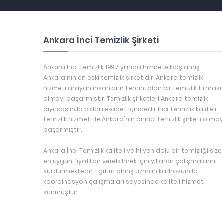
Ankara İnci Temizlik Şirketi
Ankara İnci Temizlik 1997 yılında hizmete başlamış
Ankara'nın en eski temizlik şirketidir. Ankara temizlik
hizmeti arayan insanların tercihi olan bir temizlik firması
olmayı başarmıştır. Temizlik şirketleri Ankara temizlik
piyasasında ciddi rekabet içindedir İnci Temizlik kaliteli
temizlik hizmeti ile Ankara'nın birinci temizlik şirketi olmay
başarmıştır.
Ankara İnci Temizlik kaliteli ve hijyen dolu bir temizliği size
en uygun fiyattan verebilmek için yıllardır çalışmalarını
sürdürmektedir. Eğitim almış uzman kadrosunda
koordinasyon çalışmaları sayesinde kaliteli hizmet
sunmuştur.