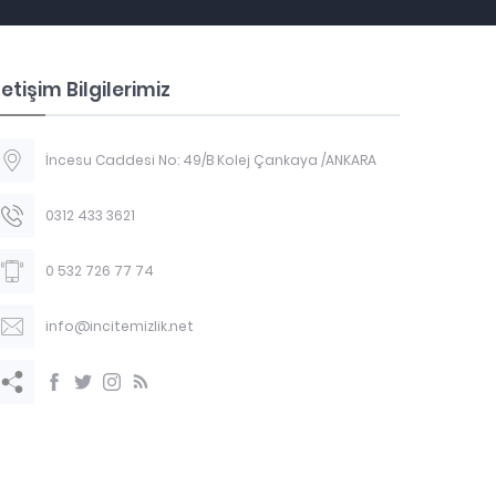
letişim Bilgilerimiz
İncesu Caddesi No: 49/B Kolej Çankaya /ANKARA
0312 433 3621
0 532 726 77 74
info@incitemizlik.net