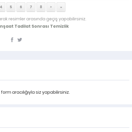
4
5
6
7
8
>
»
arak resimler arasında geçiş yapabilirsiniz.
İnşaat Tadilat Sonrası Temizlik
rm aracılığıyla siz yapabilirsiniz.