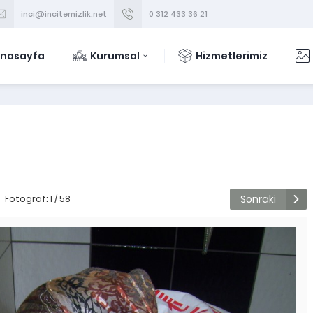
inci@incitemizlik.net
0 312 433 36 21
nasayfa
Kurumsal
Hizmetlerimiz
Sonraki
Fotoğraf: 1 / 58