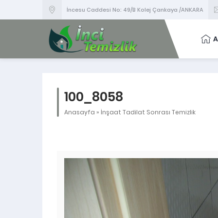
İncesu Caddesi No: 49/B Kolej Çankaya /ANKARA
A
100_8058
Anasayfa
»
İnşaat Tadilat Sonrası Temizlik