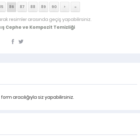
85
86
87
88
89
90
>
»
arak resimler arasında geçiş yapabilirsiniz.
ış Cephe ve Kompozit Temizliği
rm aracılığıyla siz yapabilirsiniz.