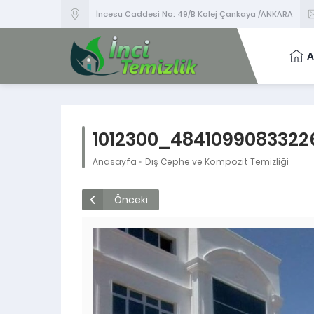
İncesu Caddesi No: 49/B Kolej Çankaya /ANKARA
A
1012300_484109908332
Anasayfa
»
Dış Cephe ve Kompozit Temizliği
Önceki