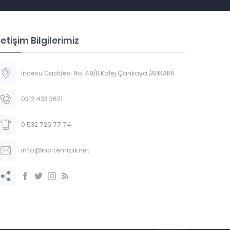
letişim Bilgilerimiz
İncesu Caddesi No: 49/B Kolej Çankaya /ANKARA
0312 433 3621
0 532 726 77 74
info@incitemizlik.net