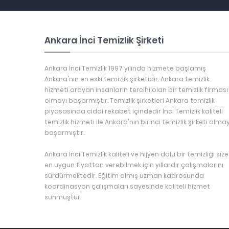
Ankara İnci Temizlik Şirketi
Ankara İnci Temizlik 1997 yılında hizmete başlamış
Ankara'nın en eski temizlik şirketidir. Ankara temizlik
hizmeti arayan insanların tercihi olan bir temizlik firması
olmayı başarmıştır. Temizlik şirketleri Ankara temizlik
piyasasında ciddi rekabet içindedir İnci Temizlik kaliteli
temizlik hizmeti ile Ankara'nın birinci temizlik şirketi olmay
başarmıştır.
Ankara İnci Temizlik kaliteli ve hijyen dolu bir temizliği size
en uygun fiyattan verebilmek için yıllardır çalışmalarını
sürdürmektedir. Eğitim almış uzman kadrosunda
koordinasyon çalışmaları sayesinde kaliteli hizmet
sunmuştur.