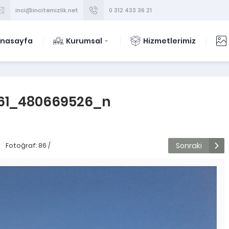
inci@incitemizlik.net
0 312 433 36 21
nasayfa
Kurumsal
Hizmetlerimiz
261_480669526_n
Sonraki
Fotoğraf: 86 /
136