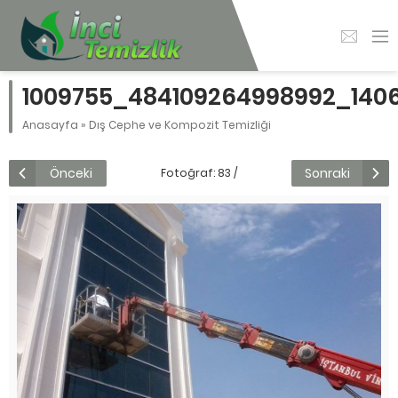
1009755_484109264998992_140
Anasayfa
»
Dış Cephe ve Kompozit Temizliği
Önceki
Sonraki
Fotoğraf: 83 /
136