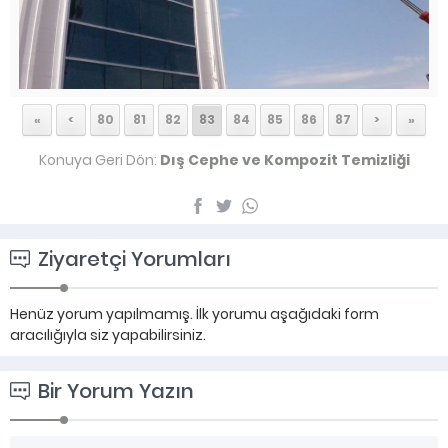
«
<
80
81
82
83
84
85
86
87
>
»
Konuya Geri Dön:
Dış Cephe ve Kompozit Temizliği
Ziyaretçi Yorumları
Henüz yorum yapılmamış. İlk yorumu aşağıdaki form
aracılığıyla siz yapabilirsiniz.
Bir Yorum Yazın