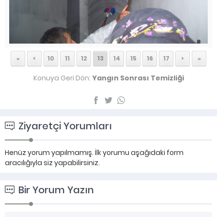
«
<
10
11
12
13
14
15
16
17
>
»
Konuya Geri Dön:
Yangın Sonrası Temizliği
Ziyaretçi Yorumları
Henüz yorum yapılmamış. İlk yorumu aşağıdaki form
aracılığıyla siz yapabilirsiniz.
Bir Yorum Yazın