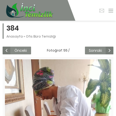
384
Anasayfa
»
Ofis Büro Temizliği
Önceki
Sonraki
Fotoğraf: 55 /
84