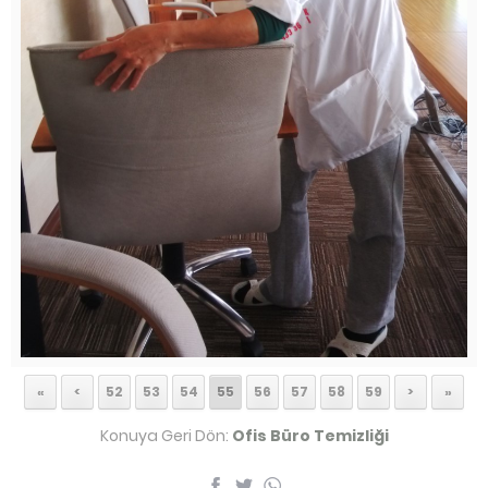
«
<
52
53
54
55
56
57
58
59
>
»
Konuya Geri Dön:
Ofis Büro Temizliği