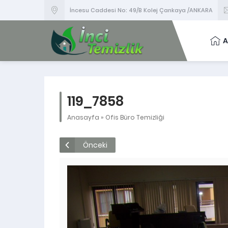
İncesu Caddesi No: 49/B Kolej Çankaya /ANKARA
A
119_7858
Anasayfa
»
Ofis Büro Temizliği
Önceki