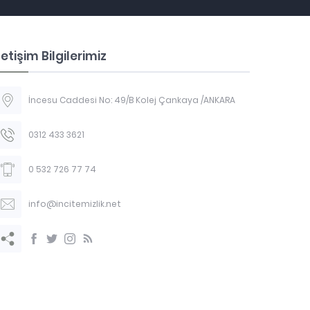
letişim Bilgilerimiz
İncesu Caddesi No: 49/B Kolej Çankaya /ANKARA
0312 433 3621
0 532 726 77 74
info@incitemizlik.net