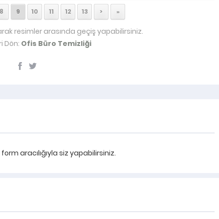
8
9
10
11
12
13
>
»
arak resimler arasında geçiş yapabilirsiniz.
i Dön:
Ofis Büro Temizliği
rm aracılığıyla siz yapabilirsiniz.