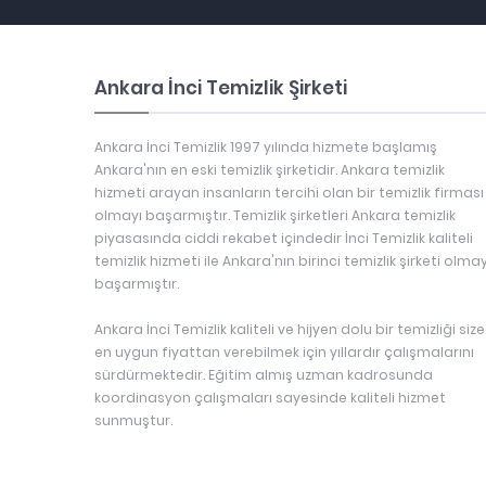
Ankara İnci Temizlik Şirketi
Ankara İnci Temizlik 1997 yılında hizmete başlamış
Ankara'nın en eski temizlik şirketidir. Ankara temizlik
hizmeti arayan insanların tercihi olan bir temizlik firması
olmayı başarmıştır. Temizlik şirketleri Ankara temizlik
piyasasında ciddi rekabet içindedir İnci Temizlik kaliteli
temizlik hizmeti ile Ankara'nın birinci temizlik şirketi olmay
başarmıştır.
Ankara İnci Temizlik kaliteli ve hijyen dolu bir temizliği size
en uygun fiyattan verebilmek için yıllardır çalışmalarını
sürdürmektedir. Eğitim almış uzman kadrosunda
koordinasyon çalışmaları sayesinde kaliteli hizmet
sunmuştur.