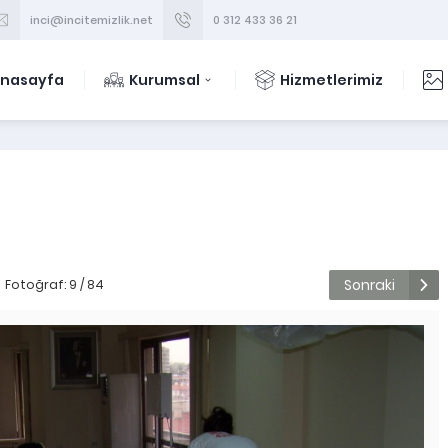
inci@incitemizlik.net
0 312 433 36 21
nasayfa
Kurumsal
Hizmetlerimiz
Sonraki
Fotoğraf: 9 / 84