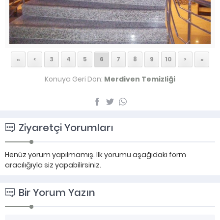
«
<
3
4
5
6
7
8
9
10
>
»
Konuya Geri Dön:
Merdiven Temizliği
Ziyaretçi Yorumları
Henüz yorum yapılmamış. İlk yorumu aşağıdaki form
aracılığıyla siz yapabilirsiniz.
Bir Yorum Yazın