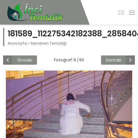
181589_112275342182388_28584
Anasayfa
»
Merdiven Temizliği
Önceki
Sonraki
Fotoğraf: 6 / 60