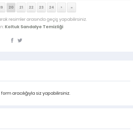
19
20
21
22
23
24
>
»
arak resimler arasında geçiş yapabilirsiniz.
ön:
Koltuk Sandalye Temizliği
rm aracılığıyla siz yapabilirsiniz.