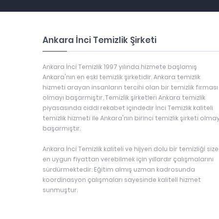
Ankara İnci Temizlik Şirketi
Ankara İnci Temizlik 1997 yılında hizmete başlamış
Ankara'nın en eski temizlik şirketidir. Ankara temizlik
hizmeti arayan insanların tercihi olan bir temizlik firması
olmayı başarmıştır. Temizlik şirketleri Ankara temizlik
piyasasında ciddi rekabet içindedir İnci Temizlik kaliteli
temizlik hizmeti ile Ankara'nın birinci temizlik şirketi olmay
başarmıştır.
Ankara İnci Temizlik kaliteli ve hijyen dolu bir temizliği size
en uygun fiyattan verebilmek için yıllardır çalışmalarını
sürdürmektedir. Eğitim almış uzman kadrosunda
koordinasyon çalışmaları sayesinde kaliteli hizmet
sunmuştur.