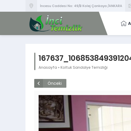
İncesu Caddesi No: 49/B Kolej Çankaya /ANKARA
A
167637_10685384939120
Anasayfa
»
Koltuk Sandalye Temizliği
Önceki