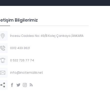
letişim Bilgilerimiz
İncesu Caddesi No: 49/B Kolej Çankaya /ANKARA
0312 433 3621
0 532 726 77 74
info@incitemizlik.net