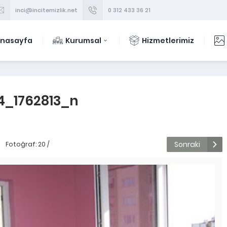
inci@incitemizlik.net
0 312 433 36 21
nasayfa
Kurumsal
Hizmetlerimiz
4_1762813_n
Sonraki
Fotoğraf: 20 /
43