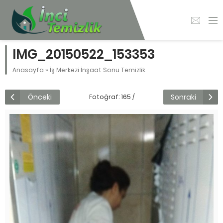
IMG_20150522_153353
Anasayfa
»
İş Merkezi İnşaat Sonu Temizlik
Önceki
Sonraki
Fotoğraf: 165 /
178