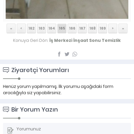
«
<
162
163
164
165
166
167
168
169
>
»
Konuya Geri Dön:
İş Merkezi İnşaat Sonu Temizlik
Ziyaretçi Yorumları
Henüz yorum yapılmamış. İlk yorumu aşağıdaki form
aracılığıyla siz yapabilirsiniz.
Bir Yorum Yazın