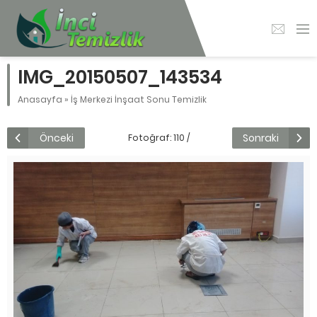
IMG_20150507_143534
Anasayfa
»
İş Merkezi İnşaat Sonu Temizlik
Önceki
Sonraki
Fotoğraf: 110 /
178