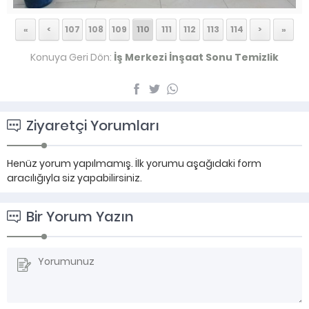
«
<
107
108
109
110
111
112
113
114
>
»
Konuya Geri Dön:
İş Merkezi İnşaat Sonu Temizlik
Ziyaretçi Yorumları
Henüz yorum yapılmamış. İlk yorumu aşağıdaki form
aracılığıyla siz yapabilirsiniz.
Bir Yorum Yazın