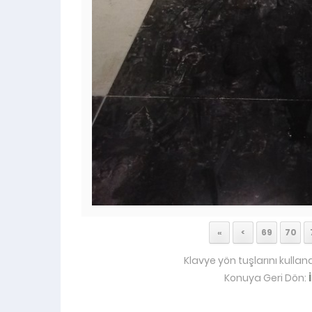
«
<
69
70
Klavye yön tuşlarını kullan
Konuya Geri Dön: