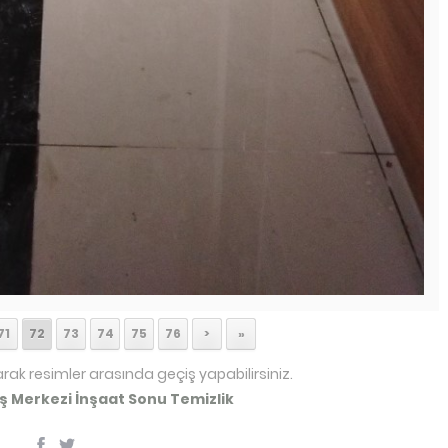
71
72
73
74
75
76
>
»
arak resimler arasında geçiş yapabilirsiniz.
İş Merkezi İnşaat Sonu Temizlik