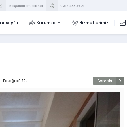
inci@incitemizlik.net
0 312 433 36 21
nasayfa
Kurumsal
Hizmetlerimiz
Sonraki
Fotoğraf: 72 /
178