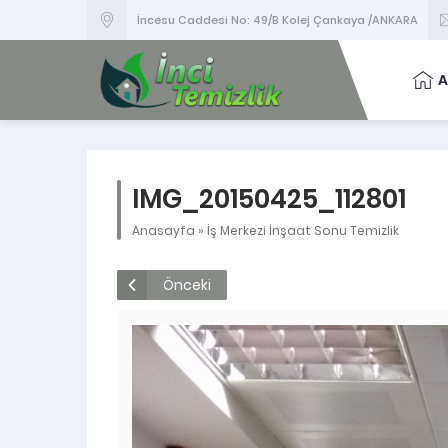
İncesu Caddesi No: 49/B Kolej Çankaya /ANKARA
A
IMG_20150425_112801
Anasayfa
»
İş Merkezi İnşaat Sonu Temizlik
Önceki