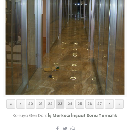
«
<
20
21
22
23
24
25
26
27
>
»
Konuya Geri Dön:
İş Merkezi İnşaat Sonu Temizlik