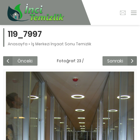
119_7997
Anasayfa
»
İş Merkezi İnşaat Sonu Temizlik
Önceki
Sonraki
Fotoğraf: 23 /
178