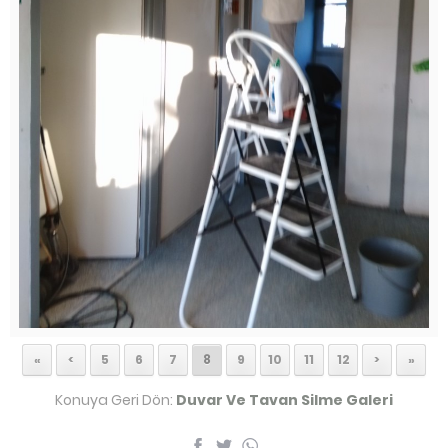
«
<
5
6
7
8
9
10
11
12
>
»
Konuya Geri Dön:
Duvar Ve Tavan Silme Galeri