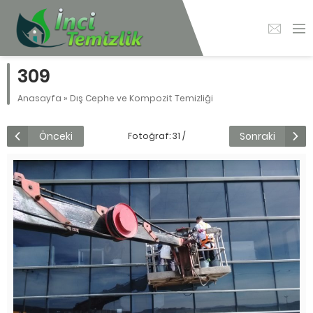
309
Anasayfa
»
Dış Cephe ve Kompozit Temizliği
Önceki
Sonraki
Fotoğraf: 31 /
136