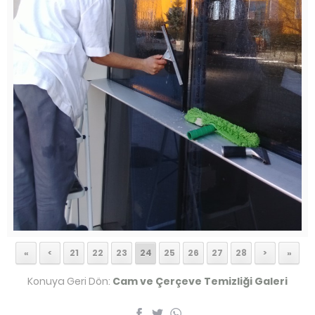
«
<
21
22
23
24
25
26
27
28
>
»
Konuya Geri Dön:
Cam ve Çerçeve Temizliği Galeri