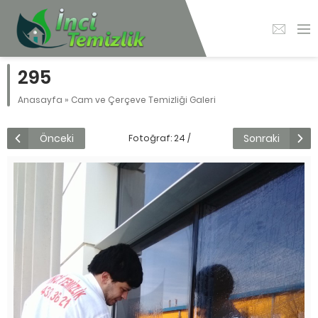
295
Anasayfa
»
Cam ve Çerçeve Temizliği Galeri
Önceki
Sonraki
Fotoğraf: 24 /
112