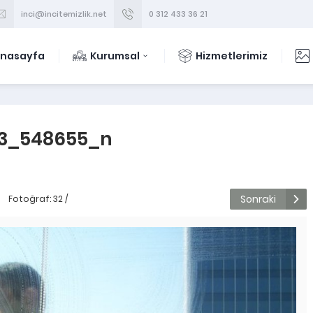
inci@incitemizlik.net
0 312 433 36 21
nasayfa
Kurumsal
Hizmetlerimiz
73_548655_n
Sonraki
Fotoğraf: 32 /
112