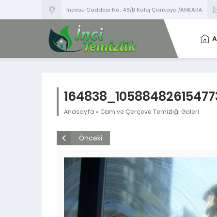
İncesu Caddesi No: 49/B Kolej Çankaya /ANKARA
A
164838_1058848261547
Anasayfa
»
Cam ve Çerçeve Temizliği Galeri
Önceki