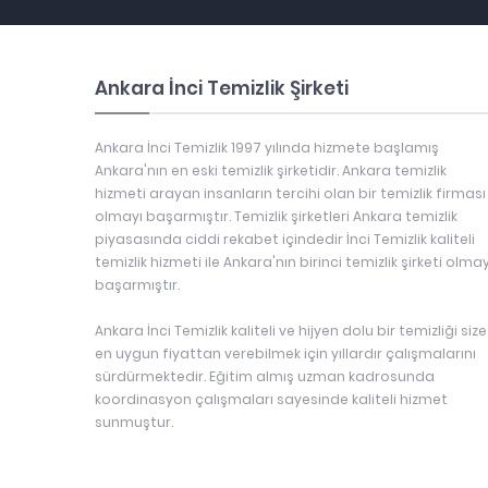
Ankara İnci Temizlik Şirketi
Ankara İnci Temizlik 1997 yılında hizmete başlamış
Ankara'nın en eski temizlik şirketidir. Ankara temizlik
hizmeti arayan insanların tercihi olan bir temizlik firması
olmayı başarmıştır. Temizlik şirketleri Ankara temizlik
piyasasında ciddi rekabet içindedir İnci Temizlik kaliteli
temizlik hizmeti ile Ankara'nın birinci temizlik şirketi olmay
başarmıştır.
Ankara İnci Temizlik kaliteli ve hijyen dolu bir temizliği size
en uygun fiyattan verebilmek için yıllardır çalışmalarını
sürdürmektedir. Eğitim almış uzman kadrosunda
koordinasyon çalışmaları sayesinde kaliteli hizmet
sunmuştur.