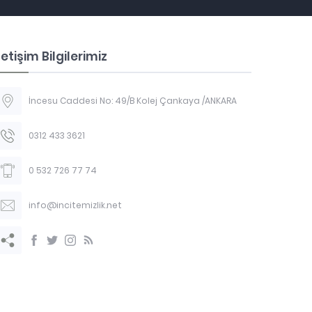
letişim Bilgilerimiz
İncesu Caddesi No: 49/B Kolej Çankaya /ANKARA
0312 433 3621
0 532 726 77 74
info@incitemizlik.net