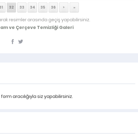
31
32
33
34
35
36
>
»
arak resimler arasında geçiş yapabilirsiniz.
am ve Çerçeve Temizliği Galeri
rm aracılığıyla siz yapabilirsiniz.