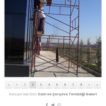
«
<
1
2
3
4
5
6
7
8
>
»
Konuya Geri Dön:
Cam ve Çerçeve Temizliği Galeri