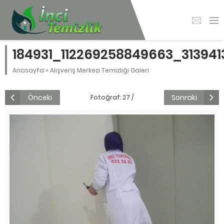
184931_112269258849663_31394
Anasayfa
»
Alışveriş Merkezi Temizliği Galeri
Önceki
Sonraki
Fotoğraf: 27 /
29