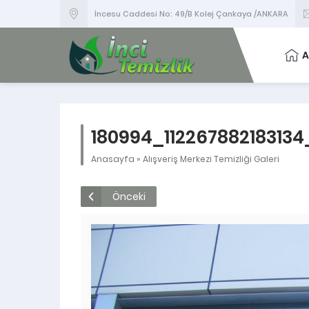
İncesu Caddesi No: 49/B Kolej Çankaya /ANKARA
A
180994_112267882183134
Anasayfa
»
Alışveriş Merkezi Temizliği Galeri
Önceki