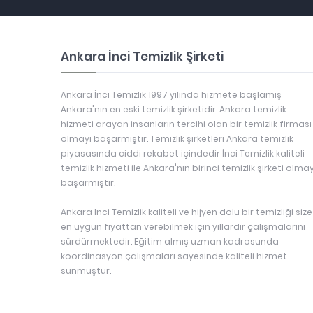
Ankara İnci Temizlik Şirketi
Ankara İnci Temizlik 1997 yılında hizmete başlamış
Ankara'nın en eski temizlik şirketidir. Ankara temizlik
hizmeti arayan insanların tercihi olan bir temizlik firması
olmayı başarmıştır. Temizlik şirketleri Ankara temizlik
piyasasında ciddi rekabet içindedir İnci Temizlik kaliteli
temizlik hizmeti ile Ankara'nın birinci temizlik şirketi olmay
başarmıştır.
Ankara İnci Temizlik kaliteli ve hijyen dolu bir temizliği size
en uygun fiyattan verebilmek için yıllardır çalışmalarını
sürdürmektedir. Eğitim almış uzman kadrosunda
koordinasyon çalışmaları sayesinde kaliteli hizmet
sunmuştur.