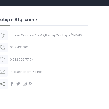
letişim Bilgilerimiz
İncesu Caddesi No: 49/B Kolej Çankaya /ANKARA
0312 433 3621
0 532 726 77 74
info@incitemizlik.net