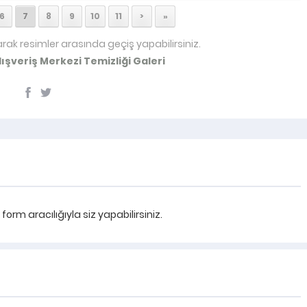
6
7
8
9
10
11
>
»
arak resimler arasında geçiş yapabilirsiniz.
lışveriş Merkezi Temizliği Galeri
rm aracılığıyla siz yapabilirsiniz.