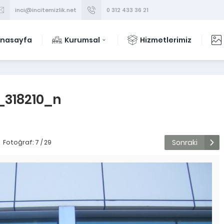
inci@incitemizlik.net
0 312 433 36 21
nasayfa
Kurumsal
Hizmetlerimiz
_318210_n
Sonraki
Fotoğraf: 7 / 29